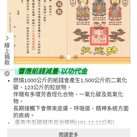
線
上
捐
款
響應紙錢減量-以功代金
燃燒1000公斤的紙錢會產生1,500公斤的二氧化
碳、123公斤的粒狀物，
伴隨有多環芳香烴化合物、一氧化碳及氮氧化
物，
長期接觸下會帶來皮膚、呼吸道、
精神系統方面
的疾病。
臺南市低碳城市自治條例(101.12.22公布)
第 十三 條
閱讀更多
本府各級機關、公立學校與公營事業機構辦理活