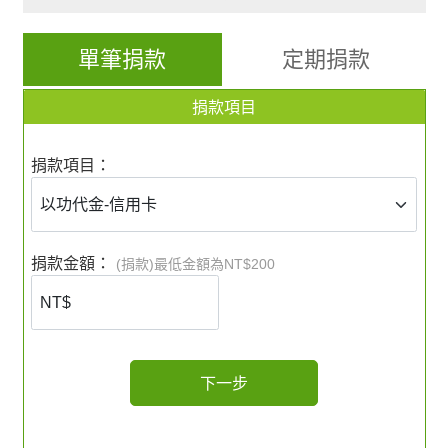
動應避免燃燒紙錢。
本市各寺廟得採取紙錢集中燃燒或有效之紙錢減
單筆捐款
定期捐款
量措施。
以功代金做公益 空氣清新又健康
捐款項目
請將您要購買紙錢的費用拿來幫助蘆葦大小朋
友，
把敬把神明、好兄弟及祖先的一份心，
轉換成另
捐款項目：
一份愛。
捐款金額：
(捐款)最低金額為NT$200
下一步