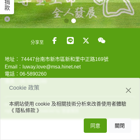
捐
款
分享至
地址：
74447台南市新市區新和里中正路169號
Email：
luway.love@msa.hinet.net
電話：
06-5890260
傳真：
06-5999249
Cookie 政策
本網站使用 cookie 及相關技術分析來改善使用者體驗
© 2023 財團法人天主教台南市私立蘆葦啟智中心 All content
《 隱私條款 》
rights reserved. Powered by
思遠資訊
同意
關閉